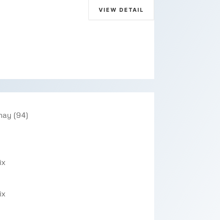
VIEW DETAIL
nay (94)
ix
ix