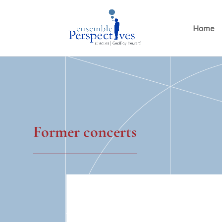
Home
Former concerts