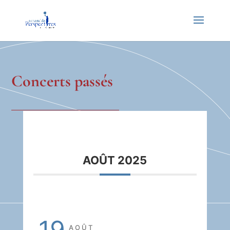
Concerts passés
AOÛT 2025
19
AOÛT