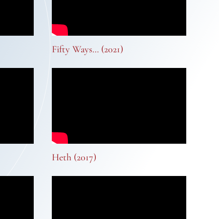
Fifty Ways… (2021)
Heth (2017)