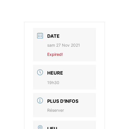
DATE
sam 27 Nov 2021
Expired!
HEURE
19h30
PLUS D'INFOS
Réserver
LIEU